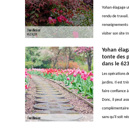
Yohan élagage ut
rendu de travail. 
renseignements c
visiter son site I
Yohan élaga
tonte des p
dans le 62
Les opérations de
jardins. Il est t
faire confiance à
Donc, il peut ass
complémentaires,
sans qu'il soit n