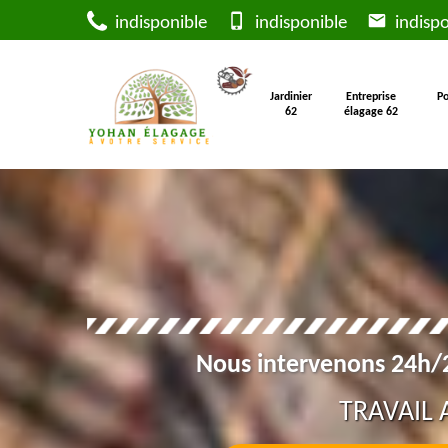
indisponible
indisponible
indispo
Jardinier
Entreprise
Po
62
élagage 62
Nous intervenons 24h/2
TRAVAIL 