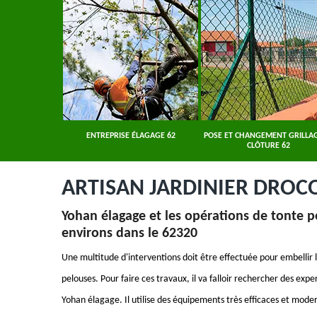
ER 62
ENTREPRISE ÉLAGAGE 62
POSE ET CHANGEMENT GRILLAG
CLÔTURE 62
ARTISAN JARDINIER DROC
Yohan élagage et les opérations de tonte po
environs dans le 62320
Une multitude d'interventions doit être effectuée pour embellir le
pelouses. Pour faire ces travaux, il va falloir rechercher des e
Yohan élagage. Il utilise des équipements très efficaces et mode