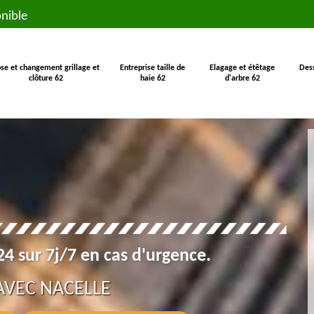
nible
se et changement grillage et
Entreprise taille de
Elagage et étêtage
Des
clôture 62
haie 62
d'arbre 62
4 sur 7j/7 en cas d'urgence.
AVEC NACELLE