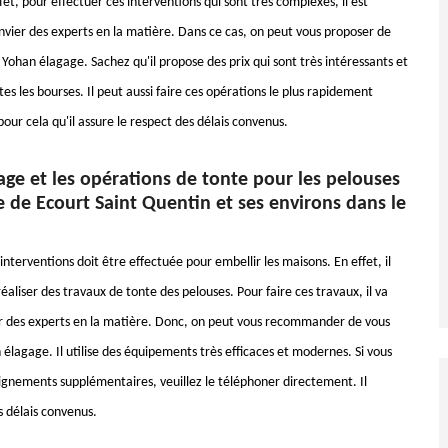
fet, pour effectuer ces interventions qui sont très complexes, il est
nvier des experts en la matière. Dans ce cas, on peut vous proposer de
 Yohan élagage. Sachez qu'il propose des prix qui sont très intéressants et
tes les bourses. Il peut aussi faire ces opérations le plus rapidement
 pour cela qu'il assure le respect des délais convenus.
ge et les opérations de tonte pour les pelouses
le de Ecourt Saint Quentin et ses environs dans le
nterventions doit être effectuée pour embellir les maisons. En effet, il
 réaliser des travaux de tonte des pelouses. Pour faire ces travaux, il va
er des experts en la matière. Donc, on peut vous recommander de vous
élagage. Il utilise des équipements très efficaces et modernes. Si vous
ignements supplémentaires, veuillez le téléphoner directement. Il
s délais convenus.