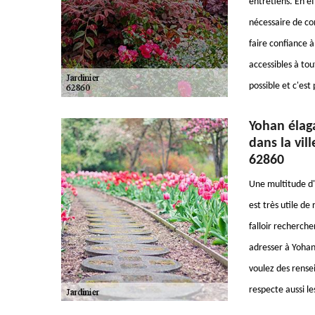
entretiens. En ef
nécessaire de co
faire confiance à
accessibles à tou
possible et c'est
Yohan élaga
dans la vil
62860
Une multitude d'i
est très utile de
falloir recherch
adresser à Yohan 
voulez des rense
respecte aussi le