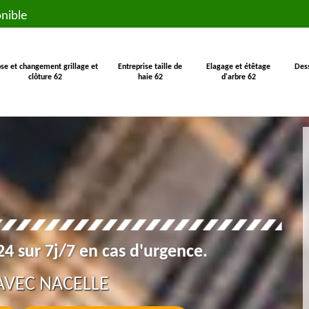
nible
se et changement grillage et
Entreprise taille de
Elagage et étêtage
Des
clôture 62
haie 62
d'arbre 62
4 sur 7j/7 en cas d'urgence.
AVEC NACELLE