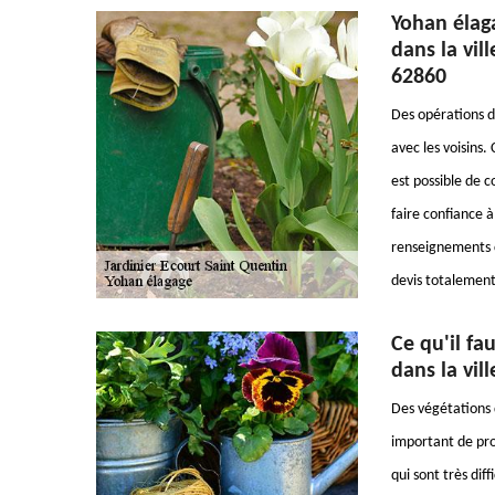
Yohan élaga
dans la vil
62860
Des opérations d'
avec les voisins.
est possible de 
faire confiance à
renseignements c
devis totalement
Ce qu'il fa
dans la vil
Des végétations d
important de pro
qui sont très dif