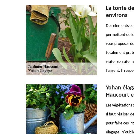
La tonte de
environs
Des éléments comm
permettent de les
vous proposer de 
totalement gratu
visiter son site I
l'argent. Il resp
Yohan élaga
Haucourt e
Les végétations
Il faut réaliser 
pour faire ces i
élagage. N'oublie