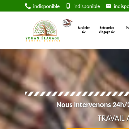
indisponible
indisponible
indispo
Jardinier
Entreprise
Po
62
élagage 62
Nous intervenons 24h/2
TRAVAIL 