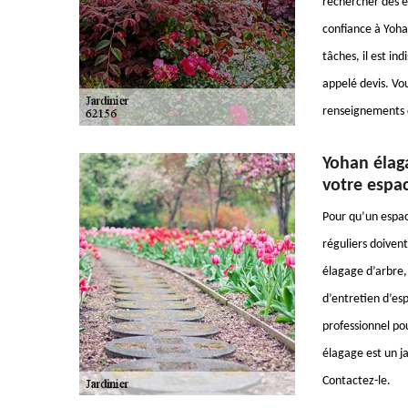
rechercher des e
confiance à Yohan
tâches, il est in
appelé devis. Vou
renseignements c
Yohan élaga
votre espa
Pour qu’un espac
réguliers doiven
élagage d’arbre,
d’entretien d’es
professionnel po
élagage est un ja
Contactez-le.