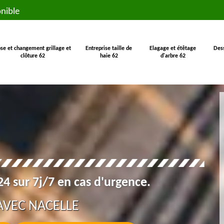
nible
se et changement grillage et
Entreprise taille de
Elagage et étêtage
Des
clôture 62
haie 62
d'arbre 62
4 sur 7j/7 en cas d'urgence.
AVEC NACELLE