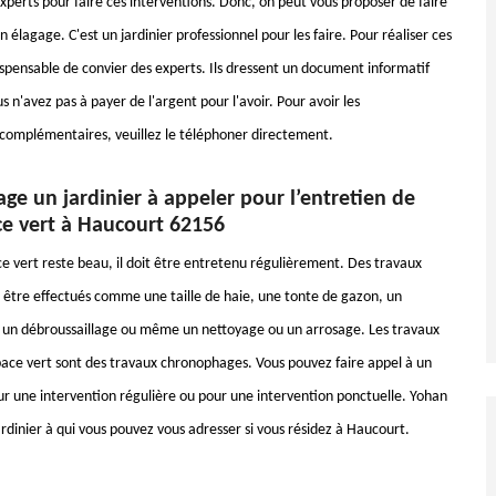
xperts pour faire ces interventions. Donc, on peut vous proposer de faire
 élagage. C'est un jardinier professionnel pour les faire. Pour réaliser ces
dispensable de convier des experts. Ils dressent un document informatif
s n'avez pas à payer de l'argent pour l'avoir. Pour avoir les
omplémentaires, veuillez le téléphoner directement.
ge un jardinier à appeler pour l’entretien de
ce vert à Haucourt 62156
e vert reste beau, il doit être entretenu régulièrement. Des travaux
t être effectués comme une taille de haie, une tonte de gazon, un
 un débroussaillage ou même un nettoyage ou un arrosage. Les travaux
pace vert sont des travaux chronophages. Vous pouvez faire appel à un
ur une intervention régulière ou pour une intervention ponctuelle. Yohan
rdinier à qui vous pouvez vous adresser si vous résidez à Haucourt.