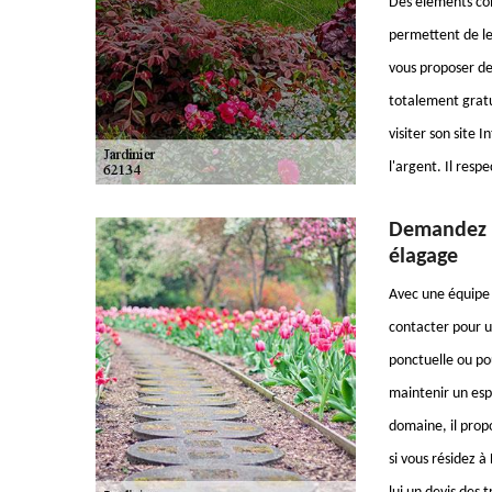
Des éléments comm
permettent de les
vous proposer de 
totalement gratu
visiter son site I
l'argent. Il resp
Demandez l
élagage
Avec une équipe 
contacter pour u
ponctuelle ou pou
maintenir un esp
domaine, il propo
si vous résidez à