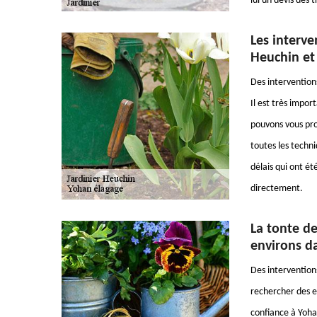
lui un devis des 
Les interve
Heuchin et
Des intervention
Il est très impor
pouvons vous pro
toutes les techni
délais qui ont été
directement.
La tonte de
environs d
Des interventions
rechercher des e
confiance à Yohan