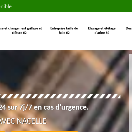
nible
se et changement grillage et
Entreprise taille de
Elagage et étêtage
Des
clôture 62
haie 62
d'arbre 62
4 sur 7j/7 en cas d'urgence.
AVEC NACELLE