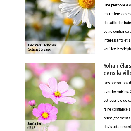
Une pléthore d'op
entretiens des cl
de taille des hai
votre confiance e
intéressants et a
veuillez le télé
Yohan élaga
dans la vil
Des opérations d'
avec les voisins.
est possible de 
faire confiance à
renseignements c
devis totalement