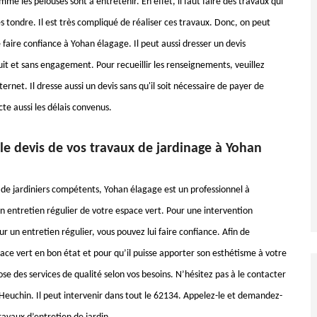
e les pelouses sont à entretenir. En effet, il faut faire des travaux qui
 tondre. Il est très compliqué de réaliser ces travaux. Donc, on peut
faire confiance à Yohan élagage. Il peut aussi dresser un devis
it et sans engagement. Pour recueillir les renseignements, veuillez
nternet. Il dresse aussi un devis sans qu'il soit nécessaire de payer de
ecte aussi les délais convenus.
e devis de vos travaux de jardinage à Yohan
de jardiniers compétents, Yohan élagage est un professionnel à
n entretien régulier de votre espace vert. Pour une intervention
r un entretien régulier, vous pouvez lui faire confiance. Afin de
ace vert en bon état et pour qu’il puisse apporter son esthétisme à votre
se des services de qualité selon vos besoins. N’hésitez pas à le contacter
 Heuchin. Il peut intervenir dans tout le 62134. Appelez-le et demandez-