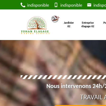
indisponible
indisponible
indispo
Jardinier
Entreprise
Po
62
élagage 62
Nous intervenons 24h/2
TRAVAIL 