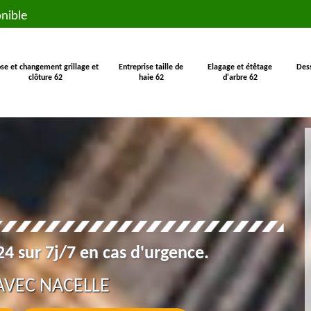
nible
se et changement grillage et
Entreprise taille de
Elagage et étêtage
Des
clôture 62
haie 62
d'arbre 62
4 sur 7j/7 en cas d'urgence.
AVEC NACELLE