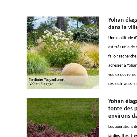
Yohan élaga
dans la vil
Une multitude d'i
est très utile de
falloir recherch
adresser à Yohan 
voulez des rense
respecte aussi le
Yohan élaga
tonte des p
environs d
Les opérations de
jardins. Il est t