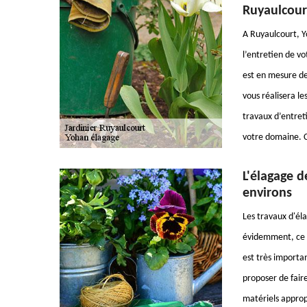
Ruyaulcour
A Ruyaulcourt, Y
l’entretien de vo
est en mesure de
vous réalisera le
travaux d’entret
votre domaine. C
L'élagage d
environs
Les travaux d'él
évidemment, ce so
est très importa
proposer de faire
matériels appropr