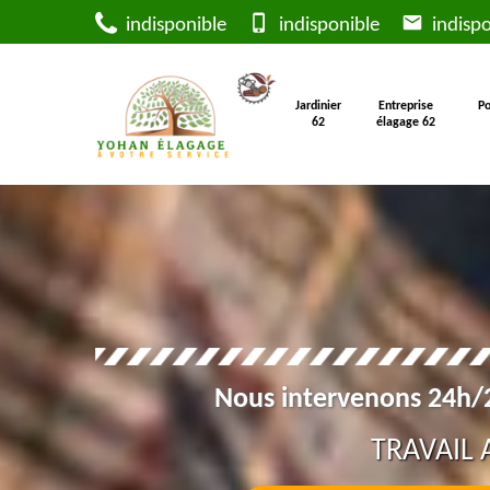
indisponible
indisponible
indispo
Jardinier
Entreprise
Po
62
élagage 62
Nous intervenons 24h/2
TRAVAIL 