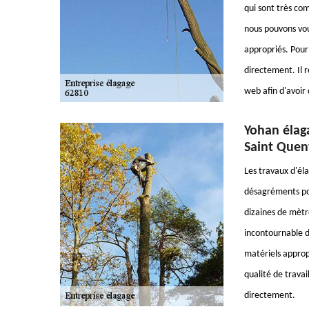
qui sont très com
nous pouvons vou
appropriés. Pour
directement. Il re
web afin d'avoir
Yohan élaga
Saint Quent
Les travaux d'éla
désagréments pou
dizaines de mètre
incontournable d
matériels appropr
qualité de travai
directement.