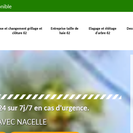
nible
se et changement grillage et
Entreprise taille de
Elagage et étêtage
Des
clôture 62
haie 62
d'arbre 62
4 sur 7j/7 en cas d'urgence.
AVEC NACELLE