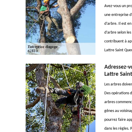
Avez-vous un pro
une entreprise d
d’arbre. Il est e
d’arbre selon les
contribuent à app
Lattre Saint Que
Adressez-v
Lattre Sain
Les arbres doiven
Des opérations d
arbres commence
gênes au voisina
pourrez faire ap
dans les règles. 