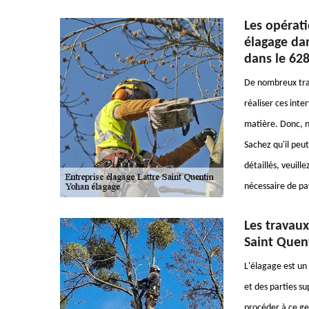
Les opérati
élagage dan
dans le 62
De nombreux trava
réaliser ces inte
matière. Donc, n
Sachez qu'il peut
détaillés, veuill
nécessaire de pa
Les travaux
Saint Quent
L'élagage est un 
et des parties s
procéder à ce gen