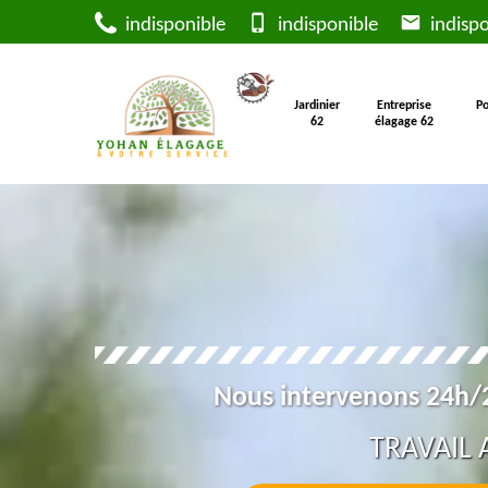
indisponible
indisponible
indispo
Jardinier
Entreprise
Po
62
élagage 62
Nous intervenons 24h/2
TRAVAIL 