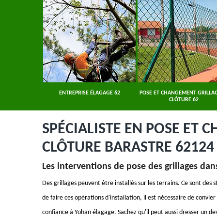
ER 62
ENTREPRISE ÉLAGAGE 62
POSE ET CHANGEMENT GRILLAG
CLÔTURE 62
SPÉCIALISTE EN POSE ET 
CLÔTURE BARASTRE 62124
Les interventions de pose des grillages dans
Des grillages peuvent être installés sur les terrains. Ce sont des
de faire ces opérations d'installation, il est nécessaire de conv
confiance à Yohan élagage. Sachez qu'il peut aussi dresser un de