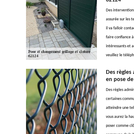
62124
Des interventions
assurée sur les t
il va falloir con
faire confiance à
intéressants et 
veuillez le télé
Des règles 
en pose de
Des règles admin
certaines commun
atteindre une te
vous aurez la ha
poser comme clôt