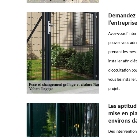
Demandez l
l’entrepris
Avez-vous l’inten
pouvez vous adre
prenant les mesur
installer afin d’é
d’occultation po
vous les installe
projet.
Les aptitud
mise en pla
environs d
Des interventions