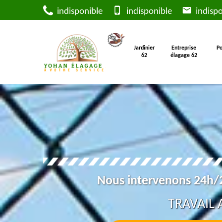
indisponible
indisponible
indispo
Jardinier
Entreprise
Po
62
élagage 62
Nous intervenons 24h/2
TRAVAIL 