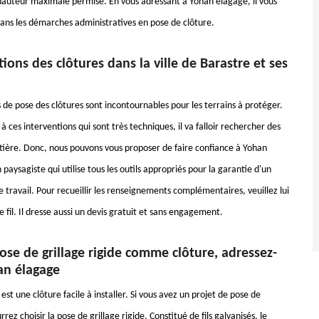
uteur maximale permise. En vous adressant à Yohan élagage, il vous
s les démarches administratives en pose de clôture.
ations des clôtures dans la ville de Barastre et ses
 de pose des clôtures sont incontournables pour les terrains à protéger.
à ces interventions qui sont très techniques, il va falloir rechercher des
tière. Donc, nous pouvons vous proposer de faire confiance à Yohan
 paysagiste qui utilise tous les outils appropriés pour la garantie d'un
 travail. Pour recueillir les renseignements complémentaires, veuillez lui
 fil. Il dresse aussi un devis gratuit et sans engagement.
se de grillage rigide comme clôture, adressez-
an élagage
 est une clôture facile à installer. Si vous avez un projet de pose de
rez choisir la pose de grillage rigide. Constitué de fils galvanisés, le