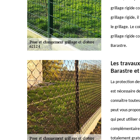
grillage rigide c
grillage rigide, 
le grillage. Le c
grillage rigide 
Barastre.
Les travaux 
Barastre et
La protection des
est nécessaire de
connaître toutes 
peut vous propos
qui peut utiliser
complémentaires,
totalement grat