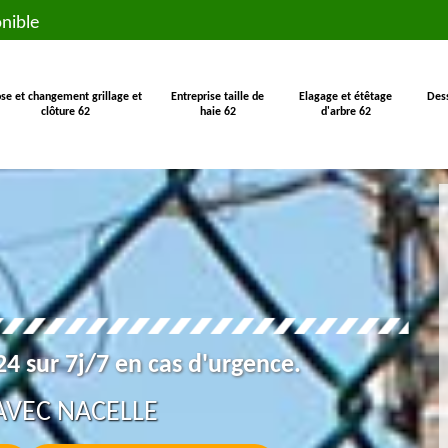
nible
se et changement grillage et
Entreprise taille de
Elagage et étêtage
Des
clôture 62
haie 62
d'arbre 62
4 sur 7j/7 en cas d'urgence.
AVEC NACELLE