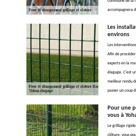
commune de la ha
accompagnera dan
Les install
environs
Les interventions
Afin de procéder 
experts en la ma
élagage. C'est un
meilleur rendu de
passer un coup de
Pour une po
vous à Yoh
Le grillage rigide
clôture, vous pour