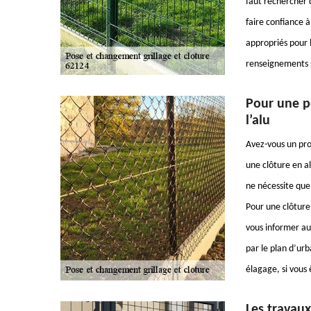
faut rechercher 
faire confiance 
appropriés pour l
renseignements s
Pour une po
l’alu
Avez-vous un pro
une clôture en al
ne nécessite que
Pour une clôture
vous informer aup
par le plan d’ur
élagage, si vous 
Les travaux