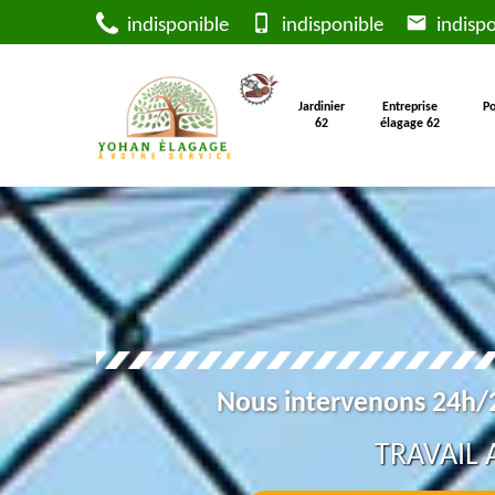
indisponible
indisponible
indispo
Jardinier
Entreprise
Po
62
élagage 62
Nous intervenons 24h/2
TRAVAIL 