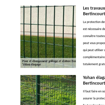
Les travaux 
Bertincourt
La protection des
est nécessaire de
connaître toutes 
peut vous propos
qui peut utiliser
complémentaires,
totalement grat
Yohan élaga
Bertincourt
Il faut faire en s
assurer la protect