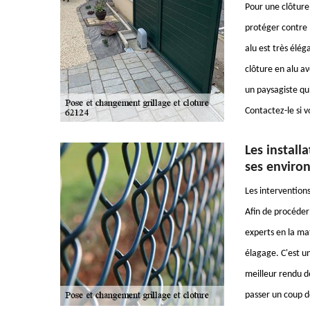
Pour une clôture 
protéger contre l
alu est très élé
clôture en alu av
un paysagiste qui
Contactez-le si v
Les install
ses enviro
Les interventions
Afin de procéder 
experts en la ma
élagage. C'est un
meilleur rendu de
passer un coup de