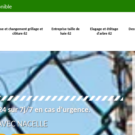
nible
se et changement grillage et
Entreprise taille de
Elagage et étêtage
Des
clôture 62
haie 62
d'arbre 62
4 sur 7j/7 en cas d'urgence.
AVEC NACELLE