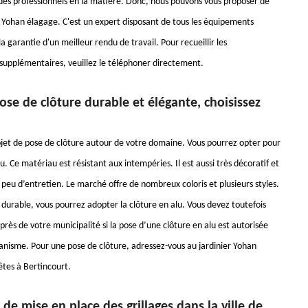
des professionnels en la matière. Donc, nous pouvons vous proposer de
à Yohan élagage. C'est un expert disposant de tous les équipements
a garantie d'un meilleur rendu de travail. Pour recueillir les
upplémentaires, veuillez le téléphoner directement.
se de clôture durable et élégante, choisissez
jet de pose de clôture autour de votre domaine. Vous pourrez opter pour
u. Ce matériau est résistant aux intempéries. Il est aussi très décoratif et
 peu d’entretien. Le marché offre de nombreux coloris et plusieurs styles.
 durable, vous pourrez adopter la clôture en alu. Vous devez toutefois
rès de votre municipalité si la pose d’une clôture en alu est autorisée
banisme. Pour une pose de clôture, adressez-vous au jardinier Yohan
êtes à Bertincourt.
 de mise en place des grillages dans la ville de