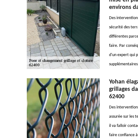
mise en pla
environs d
Des interventions
sécurité des terr
différentes parcel
faire. Par conséq
d'un expert qui p
supplémentaires,
Yohan élag
grillages d
62400
Des interventions
assurée sur les t
il va falloir con
faire confiance à