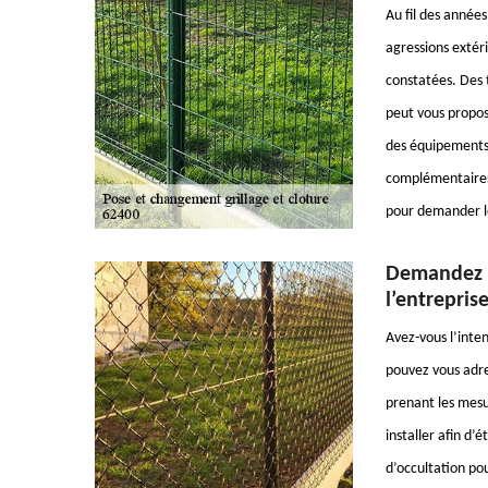
Au fil des années
agressions extéri
constatées. Des 
peut vous propose
des équipements 
complémentaires,
pour demander le
Demandez l
l’entrepris
Avez-vous l’inten
pouvez vous adre
prenant les mesur
installer afin d’é
d’occultation po