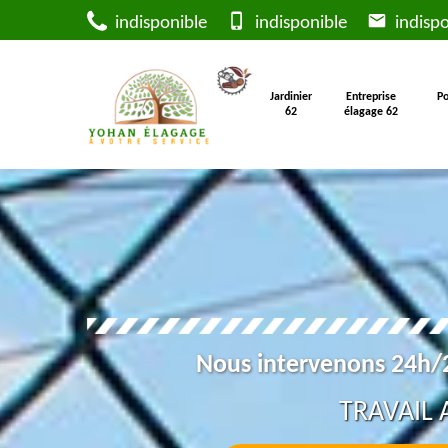
indisponible
indisponible
indispo
Jardinier
Entreprise
Po
62
élagage 62
Nous intervenons 24h/2
TRAVAIL 