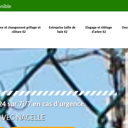
nible
se et changement grillage et
Entreprise taille de
Elagage et étêtage
Des
clôture 62
haie 62
d'arbre 62
4 sur 7j/7 en cas d'urgence.
AVEC NACELLE