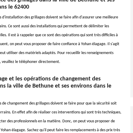
ce des grillages dans la ville de Bethune et ses
ans le 62400
 d'installation des grillages doivent se faire afin d'assurer une meilleure
ains. Ce sont aussi des installations qui permettent de délimiter les
les. Il est à rappeler que ce sont des opérations qui sont très difficiles à
uent, on peut vous proposer de faire confiance à Yohan élagage. Il s'agit
eut utiliser des matériels adaptés. Pour recueillir les renseignements
 veuillez le téléphoner directement.
age et les opérations de changement des
ans la ville de Bethune et ses environs dans le
 de changement des grillages doivent se faire pour que la sécurité soit
errains. En effet afin de réaliser ces interventions qui sont très techniques,
tacter des professionnels en la matière. Donc, on peut vous proposer de
 Yohan élagage. Sachez qu'il peut faire les remplacements à des prix très