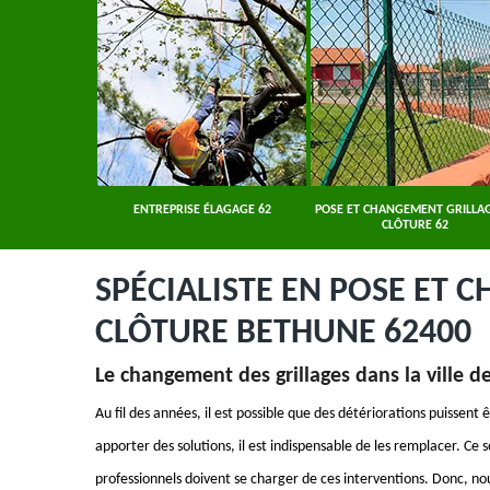
ER 62
ENTREPRISE ÉLAGAGE 62
POSE ET CHANGEMENT GRILLAG
CLÔTURE 62
SPÉCIALISTE EN POSE ET 
CLÔTURE BETHUNE 62400
Le changement des grillages dans la ville d
Au fil des années, il est possible que des détériorations puissent 
apporter des solutions, il est indispensable de les remplacer. Ce 
professionnels doivent se charger de ces interventions. Donc, n