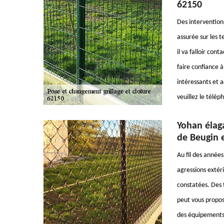
62150
Des interventions
assurée sur les t
il va falloir con
faire confiance à
intéressants et 
veuillez le télé
Yohan élaga
de Beugin e
Au fil des années
agressions extéri
constatées. Des 
peut vous propose
des équipements 