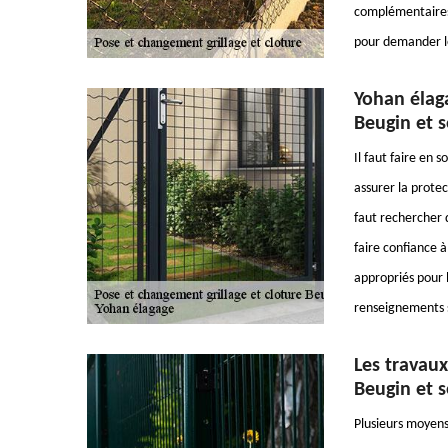
complémentaires,
pour demander le
Yohan élaga
Beugin et s
Il faut faire en s
assurer la protect
faut rechercher 
faire confiance 
appropriés pour l
renseignements s
Les travaux
Beugin et s
Plusieurs moyens 