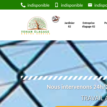
indisponible
indisponible
indispo
Jardinier
Entreprise
Po
62
élagage 62
Nous intervenons 24h/2
TRAVAIL 