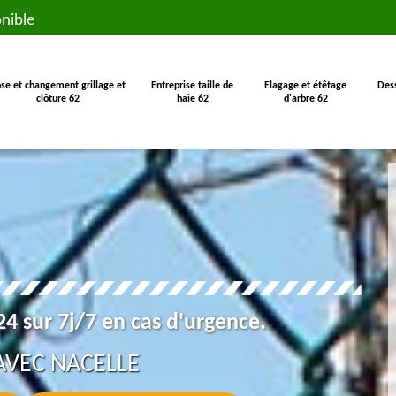
nible
se et changement grillage et
Entreprise taille de
Elagage et étêtage
Des
clôture 62
haie 62
d'arbre 62
4 sur 7j/7 en cas d'urgence.
AVEC NACELLE