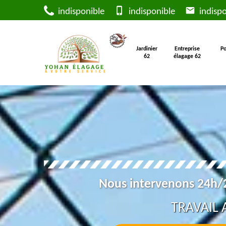
indisponible
indisponible
indispo
Jardinier
Entreprise
Po
62
élagage 62
Nous intervenons 24h/2
TRAVAIL 