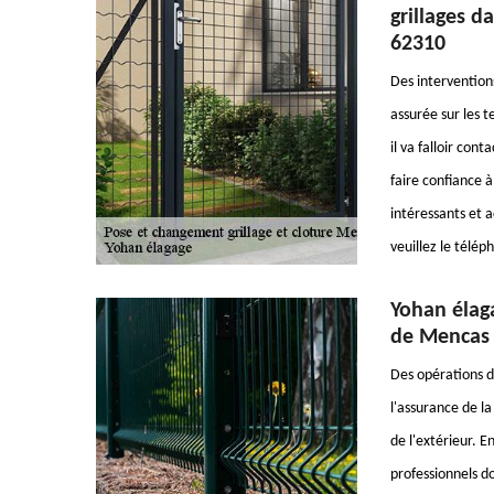
grillages d
62310
Des interventions
assurée sur les t
il va falloir con
faire confiance à
intéressants et 
veuillez le télé
Yohan élaga
de Mencas 
Des opérations d
l'assurance de l
de l'extérieur. E
professionnels do