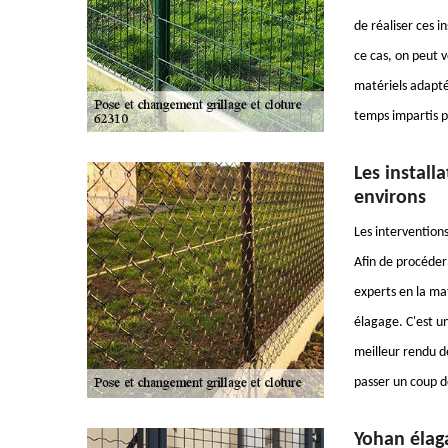
de réaliser ces i
ce cas, on peut v
matériels adaptés
temps impartis p
Les install
environs
Les interventions
Afin de procéder 
experts en la ma
élagage. C'est un
meilleur rendu de
passer un coup de
Yohan élag