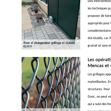
Des interventions
les techniques po
proposer de fair
appropriés pour f
complémentaires, 
été établis, car 
gratuit et sans
Les opérati
Mencas et 
Les grillages ap
malveillantes. En
structures. Pour 
Donc, on peut vo
qui a suivi des f