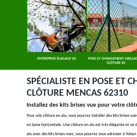
ER 62
ENTREPRISE ÉLAGAGE 62
POSE ET CHANGEMENT GRILLAG
CLÔTURE 62
SPÉCIALISTE EN POSE ET 
CLÔTURE MENCAS 62310
Installez des kits brises vue pour votre clô
Pour une clôture en alu, vous pourrez installer des kits brises vues
en lame horizontale. Une clôture en alu est très élégante et ne
alu avec des kits brises vues, vous pourrez vous adresser à Yohan 