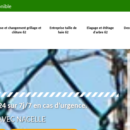
nible
se et changement grillage et
Entreprise taille de
Elagage et étêtage
Des
clôture 62
haie 62
d'arbre 62
4 sur 7j/7 en cas d'urgence.
AVEC NACELLE