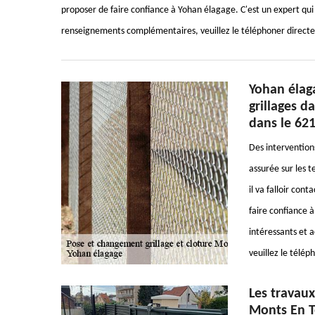
proposer de faire confiance à Yohan élagage. C'est un expert qui p
renseignements complémentaires, veuillez le téléphoner directem
Yohan élag
grillages d
dans le 62
Des interventions
assurée sur les t
il va falloir con
faire confiance à
intéressants et 
veuillez le télé
Les travaux
Monts En T