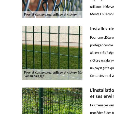
grillage rigide 
Monts En Ternois
Installez d
Pour une clôture 
protéger contre l
alu est très élé
clôture en alu av
un paysagiste qui
Contactez-le si v
L'installat
et ses envi
Les menaces vena
procéder à des t