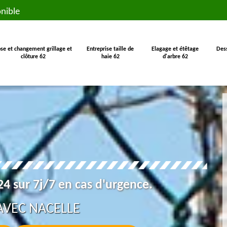
nible
se et changement grillage et
Entreprise taille de
Elagage et étêtage
Des
clôture 62
haie 62
d'arbre 62
4 sur 7j/7 en cas d'urgence.
AVEC NACELLE