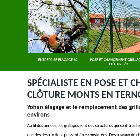
ER 62
ENTREPRISE ÉLAGAGE 62
POSE ET CHANGEMENT GRILLAG
CLÔTURE 62
SPÉCIALISTE EN POSE ET 
CLÔTURE MONTS EN TERNO
Yohan élagage et le remplacement des grilla
environs
Au fil des années, les grillages sont des structures qui sont très 
que des destructions puissent être constatées. Des travaux de ch