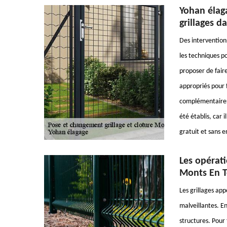
Yohan élaga
grillages d
Des interventions
les techniques po
proposer de fair
appropriés pour f
complémentaires, 
été établis, car 
gratuit et sans
Les opérati
Monts En T
Les grillages ap
malveillantes. En
structures. Pour 