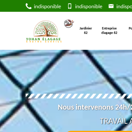
indisponible
indisponible
indispo
Jardinier
Entreprise
Po
62
élagage 62
Nous intervenons 24h/2
TRAVAIL 