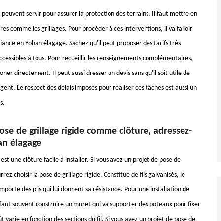
peuvent servir pour assurer la protection des terrains. Il faut mettre en
res comme les grillages. Pour procéder à ces interventions, il va falloir
iance en Yohan élagage. Sachez qu'il peut proposer des tarifs très
accessibles à tous. Pour recueillir les renseignements complémentaires,
honer directement. Il peut aussi dresser un devis sans qu'il soit utile de
gent. Le respect des délais imposés pour réaliser ces tâches est aussi un
s.
se de grillage rigide comme clôture, adressez-
an élagage
 est une clôture facile à installer. Si vous avez un projet de pose de
rez choisir la pose de grillage rigide. Constitué de fils galvanisés, le
omporte des plis qui lui donnent sa résistance. Pour une installation de
il faut souvent construire un muret qui va supporter des poteaux pour fixer
oût varie en fonction des sections du fil. Si vous avez un projet de pose de