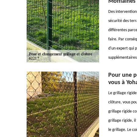
Mofflaines 
Des interventions
sécurité des terr
différentes parcel
faire. Par conséq
d'un expert qui p
supplémentaires,
Pour une po
vous à Yoh
Le grillage rigide
clôture, vous pour
grillage rigide c
grillage rigide, 
le grillage. Le c