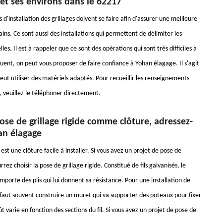
et ses environs dans le 62217
 d'installation des grillages doivent se faire afin d'assurer une meilleure
ains. Ce sont aussi des installations qui permettent de délimiter les
les. Il est à rappeler que ce sont des opérations qui sont très difficiles à
uent, on peut vous proposer de faire confiance à Yohan élagage. Il s'agit
eut utiliser des matériels adaptés. Pour recueillir les renseignements
 veuillez le téléphoner directement.
se de grillage rigide comme clôture, adressez-
an élagage
 est une clôture facile à installer. Si vous avez un projet de pose de
rez choisir la pose de grillage rigide. Constitué de fils galvanisés, le
omporte des plis qui lui donnent sa résistance. Pour une installation de
il faut souvent construire un muret qui va supporter des poteaux pour fixer
oût varie en fonction des sections du fil. Si vous avez un projet de pose de