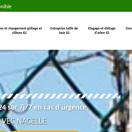
nible
se et changement grillage et
Entreprise taille de
Elagage et étêtage
Des
clôture 62
haie 62
d'arbre 62
4 sur 7j/7 en cas d'urgence.
AVEC NACELLE