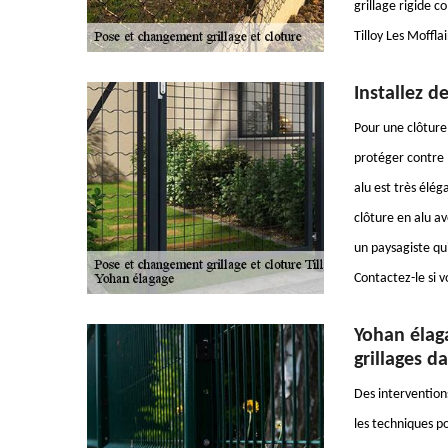
grillage rigide 
Tilloy Les Moffla
Installez d
Pour une clôture 
protéger contre l
alu est très élé
clôture en alu av
un paysagiste qui
Contactez-le si v
Yohan élaga
grillages da
Des interventions
les techniques po