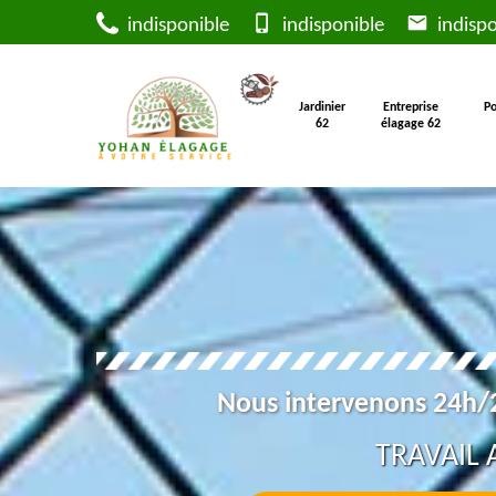
indisponible
indisponible
indispo
Jardinier
Entreprise
Po
62
élagage 62
Nous intervenons 24h/2
TRAVAIL 