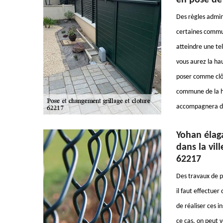
en pose de
Des règles admin
certaines commun
atteindre une te
vous aurez la ha
poser comme clôt
commune de la ha
accompagnera dan
Yohan élaga
dans la vil
62217
Des travaux de po
il faut effectuer
de réaliser ces i
ce cas, on peut v