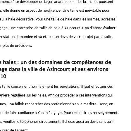
mmence à se développer de façon anarchique et les branches poussent
s, elle donne un aspect de négligence. Une taille est inévitable pour
u la haie décorative. Pour une taille de haie dans les normes, adressez-
age, une entreprise de taille de haie à Azincourt. Il va d’abord évaluer
restation demandée et va établir un devis de votre projet par la suite.
 plus de précisions.
des haies : un des domaines de compétences de
ge dans la ville de Azincourt et ses environs
310
e taille concernent normalement les végétations. Il faut effectuer ces
ière régulière sur les haies. Afin de procéder à ces interventions qui
ues, il va falloir rechercher des professionnels en la matière. Donc, on
er de faire confiance à Yohan élagage. Pour recueillir les renseignements
veuillez le téléphoner directement. Il dresse aussi un devis sans qu'il
ourser de l'argent.