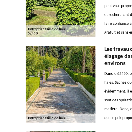
peut vous propose
et recherchant d
faire confiance 
gratuit et sans
Les travaux
élagage dan
environs
Dans le 62450, o
haies. Sachez que
évidemment, il e
sont des opération
matière. Donc, o
que le prix propo