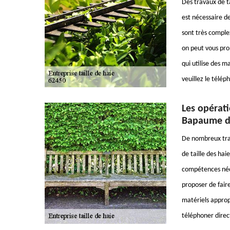
Des travaux de ta
est nécessaire de
sont très complex
on peut vous prop
qui utilise des 
veuillez le télé
Les opérati
Bapaume da
De nombreux trava
de taille des hai
compétences néce
proposer de faire
matériels appropr
téléphoner direct