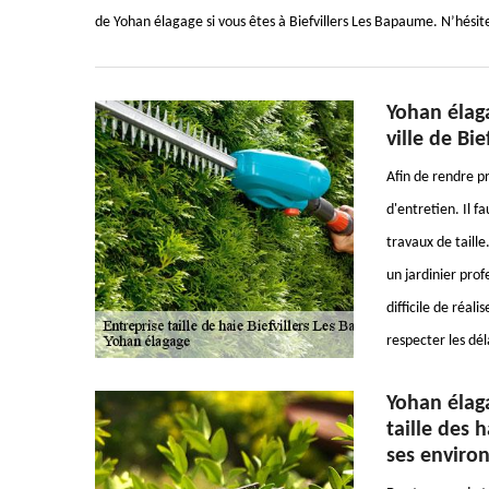
de Yohan élagage si vous êtes à Biefvillers Les Bapaume. N’hésite
Yohan élaga
ville de Bi
Afin de rendre pr
d'entretien. Il fa
travaux de taille
un jardinier profe
difficile de réali
respecter les dél
Yohan élaga
taille des 
ses enviro