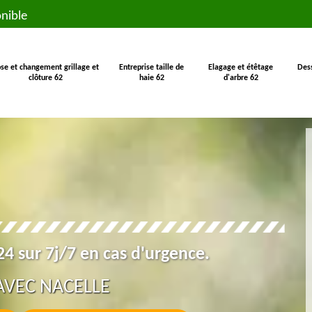
nible
se et changement grillage et
Entreprise taille de
Elagage et étêtage
Des
clôture 62
haie 62
d'arbre 62
4 sur 7j/7 en cas d'urgence.
AVEC NACELLE