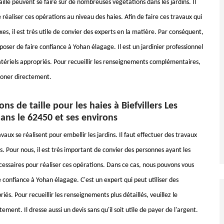
ille peuvent se faire sur de nombreuses végétations dans les jardins. Il
 réaliser ces opérations au niveau des haies. Afin de faire ces travaux qui
es, il est très utile de convier des experts en la matière. Par conséquent,
oser de faire confiance à Yohan élagage. Il est un jardinier professionnel
matériels appropriés. Pour recueillir les renseignements complémentaires,
phoner directement.
ons de taille pour les haies à Biefvillers Les
ns le 62450 et ses environs
ux se réalisent pour embellir les jardins. Il faut effectuer des travaux
es. Pour nous, il est très important de convier des personnes ayant les
ssaires pour réaliser ces opérations. Dans ce cas, nous pouvons vous
 confiance à Yohan élagage. C'est un expert qui peut utiliser des
iés. Pour recueillir les renseignements plus détaillés, veuillez le
ement. Il dresse aussi un devis sans qu'il soit utile de payer de l'argent.