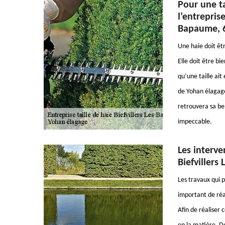
Pour une ta
l’entrepris
Bapaume, 
Une haie doit êt
Elle doit être bie
qu’une taille ait
de Yohan élagage.
retrouvera sa bel
impeccable.
Les interve
Biefvillers
Les travaux qui p
important de réa
Afin de réaliser 