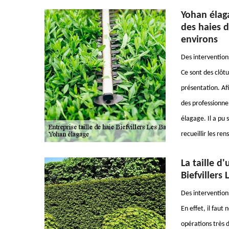
Yohan élagag
des haies d
environs
Des intervention
Ce sont des clôt
présentation. Afin
des professionnel
élagage. Il a pu 
recueillir les r
La taille d
Biefvillers
Des interventions
En effet, il faut
opérations très d