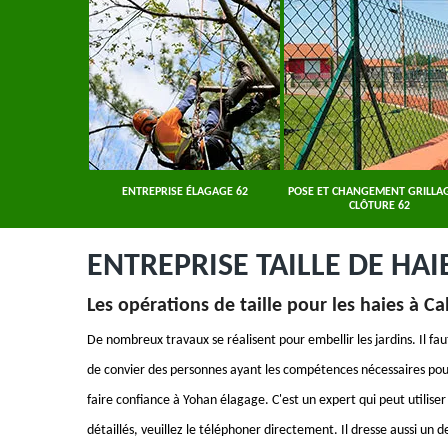
ER 62
ENTREPRISE ÉLAGAGE 62
POSE ET CHANGEMENT GRILLAG
CLÔTURE 62
ENTREPRISE TAILLE DE HAI
Les opérations de taille pour les haies à C
De nombreux travaux se réalisent pour embellir les jardins. Il faut
de convier des personnes ayant les compétences nécessaires pour
faire confiance à Yohan élagage. C'est un expert qui peut utiliser
détaillés, veuillez le téléphoner directement. Il dresse aussi un de