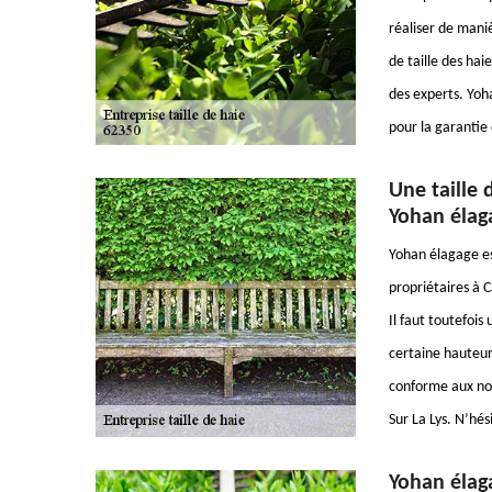
réaliser de maniè
de taille des haie
des experts. Yoha
pour la garantie 
Une taille 
Yohan élag
Yohan élagage est
propriétaires à C
Il faut toutefois
certaine hauteur
conforme aux nor
Sur La Lys. N’hés
Yohan élaga