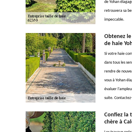
de Yohan élagage.
retrouvera sa bel
impeccable.
Obtenez le d
de haie Yo
Si votre haie co
dans tous les sen
rendre de nouvea
vous à Yohan élag
évaluer l’ampleur
suite. Contactez-
Confiez la 
chère à Cal