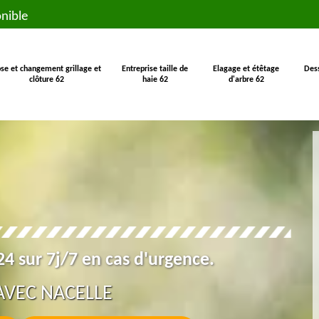
nible
se et changement grillage et
Entreprise taille de
Elagage et étêtage
Des
clôture 62
haie 62
d'arbre 62
4 sur 7j/7 en cas d'urgence.
AVEC NACELLE