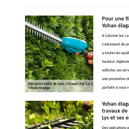
Pour une fi
Yohan élag
A Calonne Sur La L
s’adressent de pr
a toutes les qual
hauteur régleme
sollicitez ses se
une prestation d
parfaite si vous 
Yohan élag
travaux de 
Lys et ses 
Des opérations q