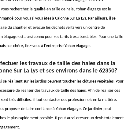
tés de l’entreprise de taille de haie Yohan élagage sont très
vous recherchez la qualité en taille de haie, Yohan élagage est le
andé pour vous si vous êtes à Calonne Sur La Lys. Par ailleurs, il se
age du chantier et évacue les déchets verts vers un centre de
 élagage est aussi connu pour ses tarifs très abordables. Pour une taille
ais pas chère, fiez-vous à l’entreprise Yohan élagage.
fectuer les travaux de taille des haies dans la
lonne Sur La Lys et ses environs dans le 62350?
i se réalisent sur les jardins peuvent toucher les clôtures végétales. Pour
nécessaire de réaliser des travaux de taille des haies. Afin de réaliser ces
 sont très difficiles, il faut contacter des professionnels en la matière.
us proposer de faire confiance à Yohan élagage. Ce jardinier peut
hes le plus rapidement possible. Il peut aussi dresser un devis totalement
 engagement.