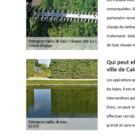
Les travaux exécu
remarquables. Si 
partenaire recomm
charge du nettoy
traitement. Yohan
de haie réussie m
Qui peut ef
ville de Ca
Les opérations qu
les haies, il est 
interventions qui
Donc, on peut vo
effectuer ces tâc
gratuit et sans